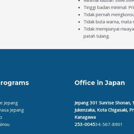
Tinggi badan minimal: P
Tidak pernah mengkonsums
Tidak buta warna, mata m
Tidak mempunyai riwayat
patah tulang.
Programs
Office in Japan
ke Jepang
Jepang 301 Sunrise Shonan, 
hasa Jepang
Jukenzaka, Kota Chigasaki, P
p
Kanagawa
Ginou
253-0045
34-567-8901