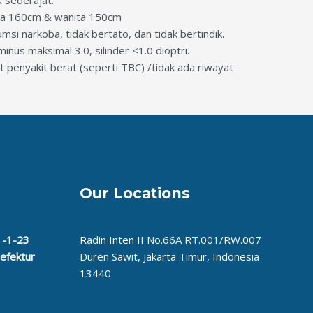
ria 160cm & wanita 150cm
i narkoba, tidak bertato, dan tidak bertindik.
inus maksimal 3.0, silinder <1.0 dioptri.
 penyakit berat (seperti TBC) /tidak ada riwayat
Our Locations
1-1-23
Radin Inten II No.66A RT.001/RW.007
refektur
Duren Sawit, Jakarta Timur, Indonesia
13440